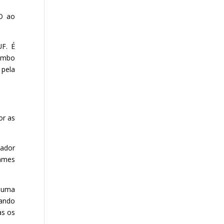
O ao
F. É
rimbo
pela
or as
hador
ames
s uma
tando
as os