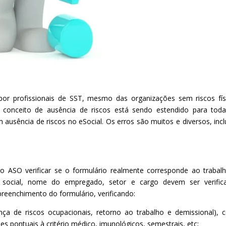
r profissionais de SST, mesmo das organizações sem riscos fís
 conceito de ausência de riscos está sendo estendido para tod
ausência de riscos no eSocial. Os erros são muitos e diversos, incl
o ASO verificar se o formulário realmente corresponde ao trabal
ão social, nome do empregado, setor e cargo devem ser verific
preenchimento do formulário, verificando:
nça de riscos ocupacionais, retorno ao trabalho e demissional),
pontuais à critério médico, imunológicos, semestrais, etc;