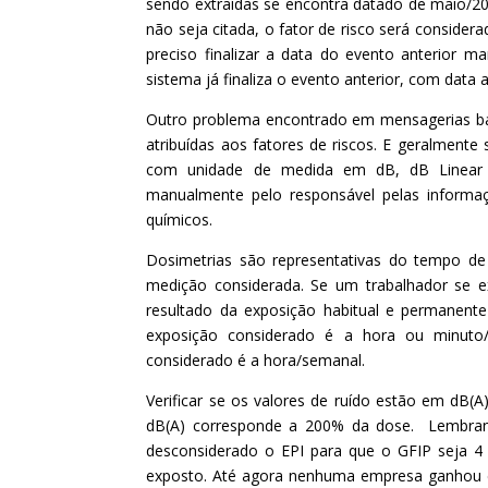
sendo extraídas se encontra datado de maio/202
não seja citada, o fator de risco será consid
preciso finalizar a data do evento anterior m
sistema já finaliza o evento anterior, com data 
Outro problema encontrado em mensagerias ba
atribuídas aos fatores de riscos. E geralmente 
com unidade de medida em dB, dB Linear e
manualmente pelo responsável pelas informa
químicos.
Dosimetrias são representativas do tempo de
medição considerada. Se um trabalhador se ex
resultado da exposição habitual e permanente
exposição considerado é a hora ou minuto/
considerado é a hora/semanal.
Verificar se os valores de ruído estão em dB(A
dB(A) corresponde a 200% da dose. Lembran
desconsiderado o EPI para que o GFIP seja 4
exposto. Até agora nenhuma empresa ganhou es