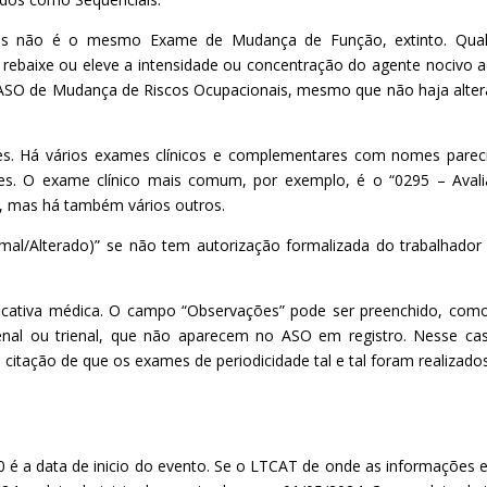
s não é o mesmo Exame de Mudança de Função, extinto. Qual
 rebaixe ou eleve a intensidade ou concentração do agente nocivo 
o ASO de Mudança de Riscos Ocupacionais, mesmo que não haja alte
mes. Há vários exames clínicos e complementares com nomes parec
tes. O exame clínico mais comum, por exemplo, é o “0295 – Aval
”, mas há também vários outros.
mal/Alterado)” se não tem autorização formalizada do trabalhador
ificativa médica. O campo “Observações” pode ser preenchido, com
enal ou trienal, que não aparecem no ASO em registro. Nesse ca
itação de que os exames de periodicidade tal e tal foram realizado
40 é a data de inicio do evento. Se o LTCAT de onde as informações 