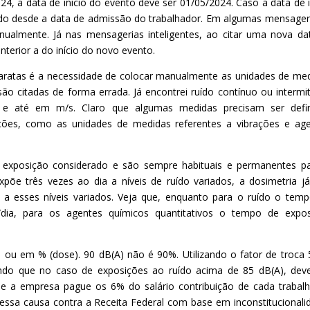
4, a data de inicio do evento deve ser 01/05/2024. Caso a data de i
erado desde a data de admissão do trabalhador. Em algumas mensager
anualmente. Já nas mensagerias inteligentes, ao citar uma nova da
anterior a do início do novo evento.
ratas é a necessidade de colocar manualmente as unidades de me
são citadas de forma errada. Já encontrei ruído contínuo ou intermi
 até em m/s. Claro que algumas medidas precisam ser defin
ções, como as unidades de medidas referentes a vibrações e ag
 exposição considerado e são sempre habituais e permanentes p
põe três vezes ao dia a níveis de ruído variados, a dosimetria j
 a esses níveis variados. Veja que, enquanto para o ruído o tem
dia, para os agentes químicos quantitativos o tempo de expos
) ou em % (dose). 90 dB(A) não é 90%. Utilizando o fator de troca 
do que no caso de exposições ao ruído acima de 85 dB(A), dev
 e a empresa pague os 6% do salário contribuição de cada trabal
sa causa contra a Receita Federal com base em inconstitucionali