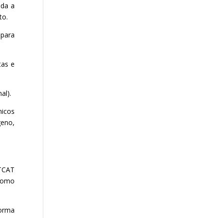
ida a
to.
 para
tas e
al).
micos
geno,
LTCAT
 como
forma