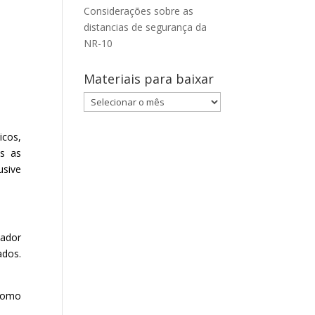
Considerações sobre as
distancias de segurança da
NR-10
Materiais para baixar
Materiais
para
baixar
icos,
as as
usive
hador
ados.
 como