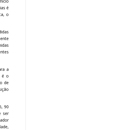
nício
ias é
ta, o
didas
tente
idas
entes
ara a
á é o
po de
ição
5, 90
e ser
hador
dade,