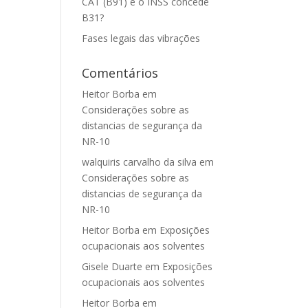
CAT (B91) e o INSS concede
B31?
Fases legais das vibrações
Comentários
Heitor Borba
em
Considerações sobre as
distancias de segurança da
NR-10
walquiris carvalho da silva
em
Considerações sobre as
distancias de segurança da
NR-10
Heitor Borba
em
Exposições
ocupacionais aos solventes
Gisele Duarte
em
Exposições
ocupacionais aos solventes
Heitor Borba
em