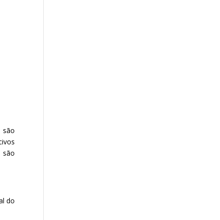
 são
civos
 são
al do