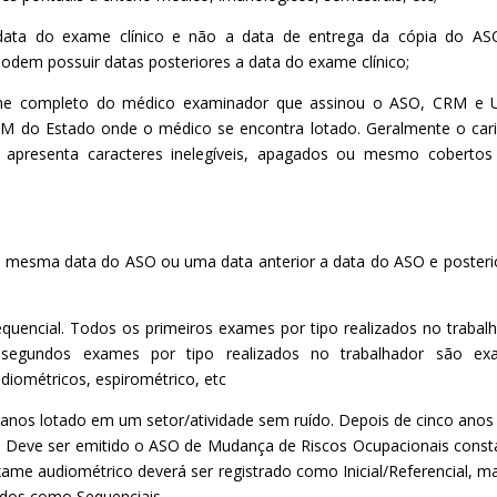
data do exame clínico e não a data de entrega da cópia do AS
dem possuir datas posteriores a data do exame clínico;
me completo do médico examinador que assinou o ASO, CRM e U
CRM do Estado onde o médico se encontra lotado. Geralmente o ca
presenta caracteres inelegíveis, apagados ou mesmo cobertos 
 a mesma data do ASO ou uma data anterior a data do ASO e posteri
Sequencial. Todos os primeiros exames por tipo realizados no trabal
s segundos exames por tipo realizados no trabalhador são ex
udiométricos, espirométrico, etc
 anos lotado em um setor/atividade sem ruído. Depois de cinco ano
r. Deve ser emitido o ASO de Mudança de Riscos Ocupacionais cons
me audiométrico deverá ser registrado como Inicial/Referencial, m
ados como Sequenciais.