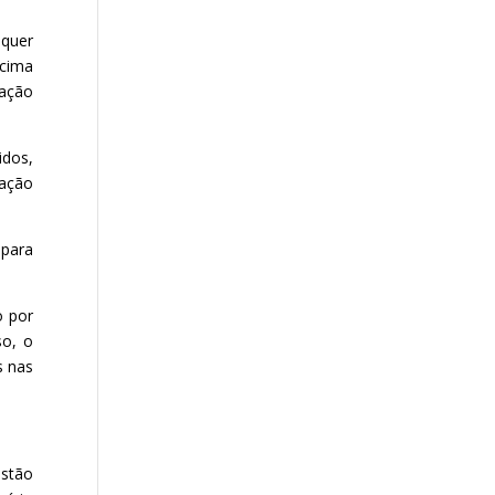
quer
acima
ração
idos,
iação
 para
o por
so, o
s nas
estão