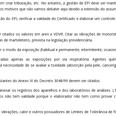
 em criar tributação, etc No entanto, a gestão de EPI deve ser mant
tros motivos que não vamos debater aqui devido a extensão do assun
ão do EPI, verificar a validade do Certificado e elaborar um controle
r citados os valores em aren e VDVR. Citar as vibrações de motoris
de marteleteiro, prevista na legislação previdenciária.
r o modo da exposição (habitual e permanente, intermitente, ocasion
radas apenas as exposições por via respiratória. Agentes quí
á necessidade de se avaliar a toxidade (absorção pela pele, cancerí
stantes do Anexo IV do Decreto 3048/99 devem ser citados.
exar os registros dos aparelhos e dos laboratórios de análises. 
tros não tem validade porque o elaborador não tem como provar
 vibrações, calor e outros possuidores de Limites de Tolerância de 