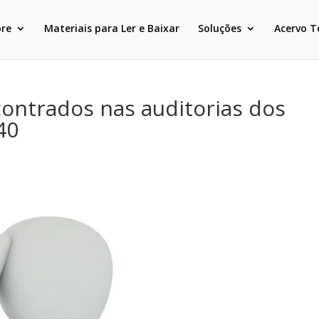
bre
Materiais para Ler e Baixar
Soluções
Acervo T
ontrados nas auditorias dos
40