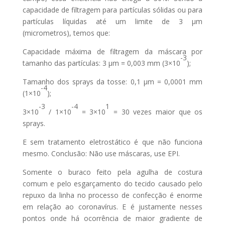
capacidade de filtragem para partículas sólidas ou para
partículas líquidas até um limite de 3 µm
(micrometros), temos que:
Capacidade máxima de filtragem da máscara por
-3
tamanho das partículas: 3 µm = 0,003 mm (3×10
);
Tamanho dos sprays da tosse: 0,1 µm = 0,0001 mm
-4
(1×10
);
-3
-4
1
3×10
/ 1×10
= 3×10
= 30 vezes maior que os
sprays.
E sem tratamento eletrostático é que não funciona
mesmo. Conclusão: Não use máscaras, use EPI.
Somente o buraco feito pela agulha de costura
comum e pelo esgarçamento do tecido causado pelo
repuxo da linha no processo de confecção é enorme
em relação ao coronavírus. E é justamente nesses
pontos onde há ocorrência de maior gradiente de