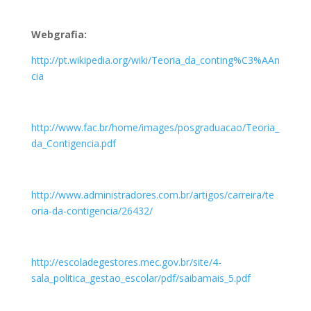
Webgrafia:
http://pt.wikipedia.org/wiki/Teoria_da_conting%C3%AAn
cia
http://www.fac.br/home/images/posgraduacao/Teoria_
da_Contigencia.pdf
http://www.administradores.com.br/artigos/carreira/te
oria-da-contigencia/26432/
http://escoladegestores.mec.gov.br/site/4-
sala_politica_gestao_escolar/pdf/saibamais_5.pdf