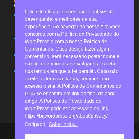
Ocupacional (RBSO)
Este site utiliza cookies para análises de
Desgaste emocional de trabalhadores do serviço
desempenho e melhorias na sua
funerário na pandemia revela desvalorização e
experiência. Ao navegar no nosso site você
invisibilidade
concorda com a Política de Privacidade do
Resenhas possibilitam valoração crítica de obras de
WordPress e com a nossa Política de
referência
Comentários. Caso deseje fazer algum
Economia solidária promove saúde mental e justiça
comentário, será necessário postar nome e
social por meio de rede agroecológica
e-mail, que não serão divulgados, exceto,
Obra com análise de 30 anos de acidentes traz
nos termos em que a lei permitir. Caso não
novas perspectivas para a segurança industrial
aceite os termos citados, pedimos não
acessar o site. A Política de Comentários do
HBS se encontra em link ao final de cada
artigo. A Política de Privacidade do
WordPress pode ser acessada no link
https://br.wordpress.org/about/privacy/
Obrigado.
Saber mais...
Heitor Borba Soluções 2026 © Todos os direitos
reservados (verificadas as exceções para reprodução