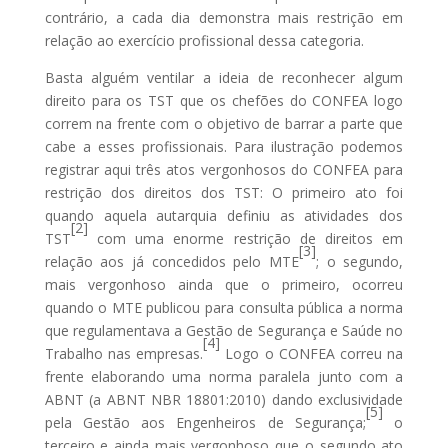
contrário, a cada dia demonstra mais restrição em
relação ao exercício profissional dessa categoria.
Basta alguém ventilar a ideia de reconhecer algum
direito para os TST que os chefões do CONFEA logo
correm na frente com o objetivo de barrar a parte que
cabe a esses profissionais. Para ilustração podemos
registrar aqui três atos vergonhosos do CONFEA para
restrição dos direitos dos TST: O primeiro ato foi
quando aquela autarquia definiu as atividades dos
[2]
TST
com uma enorme restrição de direitos em
[3]
relação aos já concedidos pelo MTE
; o segundo,
mais vergonhoso ainda que o primeiro, ocorreu
quando o MTE publicou para consulta pública a norma
que regulamentava a Gestão de Segurança e Saúde no
[4]
Trabalho nas empresas.
Logo o CONFEA correu na
frente elaborando uma norma paralela junto com a
ABNT (a ABNT NBR 18801:2010) dando exclusividade
[5]
pela Gestão aos Engenheiros de Segurança;
o
terceiro e ainda mais vergonhoso que o segundo ato