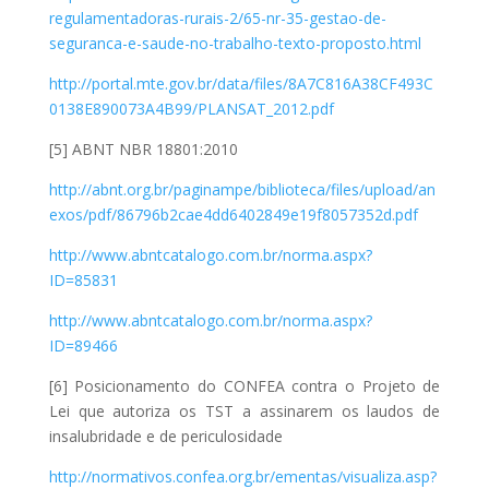
regulamentadoras-rurais-2/65-nr-35-gestao-de-
seguranca-e-saude-no-trabalho-texto-proposto.html
http://portal.mte.gov.br/data/files/8A7C816A38CF493C
0138E890073A4B99/PLANSAT_2012.pdf
[5] ABNT NBR 18801:2010
http://abnt.org.br/paginampe/biblioteca/files/upload/an
exos/pdf/86796b2cae4dd6402849e19f8057352d.pdf
http://www.abntcatalogo.com.br/norma.aspx?
ID=85831
http://www.abntcatalogo.com.br/norma.aspx?
ID=89466
[6] Posicionamento do CONFEA contra o Projeto de
Lei que autoriza os TST a assinarem os laudos de
insalubridade e de periculosidade
http://normativos.confea.org.br/ementas/visualiza.asp?