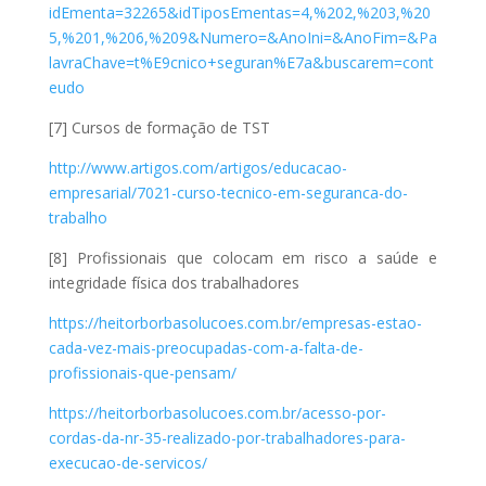
idEmenta=32265&idTiposEmentas=4,%202,%203,%20
5,%201,%206,%209&Numero=&AnoIni=&AnoFim=&Pa
lavraChave=t%E9cnico+seguran%E7a&buscarem=cont
eudo
[7] Cursos de formação de TST
http://www.artigos.com/artigos/educacao-
empresarial/7021-curso-tecnico-em-seguranca-do-
trabalho
[8] Profissionais que colocam em risco a saúde e
integridade física dos trabalhadores
https://heitorborbasolucoes.com.br/empresas-estao-
cada-vez-mais-preocupadas-com-a-falta-de-
profissionais-que-pensam/
https://heitorborbasolucoes.com.br/acesso-por-
cordas-da-nr-35-realizado-por-trabalhadores-para-
execucao-de-servicos/