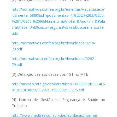
http://normativos.confea.org.br/ementas/visualiza.asp?
idEmenta=6880&idTiposEmentas=4,%202,%203,%205,
%201,%206,%209&Numero=&AnoIni=&AnoFim=&Pala
vraChave=t%E9cnico+seguran%E7a&buscarem=conte
udo
http://normativos.confea.org.br/downloads/0218-
73.pdf
http://normativos.confea.org.br/downloads/0262-
79.pdf
[3] Definição das atividades dos TST no MTE
http://acesso.mte.gov.br/data/files/FF8080812BE914E6
012BE9E90E583E7B/p_19890921_3275.pdf
[4] Norma de Gestão de Segurança e Saúde no
Trabalho
http://www.medtres.com.br/site/legislacao/normas-