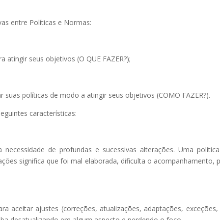
vas entre Políticas e Normas:
a atingir seus objetivos (O QUE FAZER?);
suas políticas de modo a atingir seus objetivos (COMO FAZER?).
guintes características:
a necessidade de profundas e sucessivas alterações. Uma polític
ações significa que foi mal elaborada, dificulta o acompanhamento, 
 para aceitar ajustes (correções, atualizações, adaptações, exceções, 
caba desatualizando em algum aspecto e perdendo o foco.