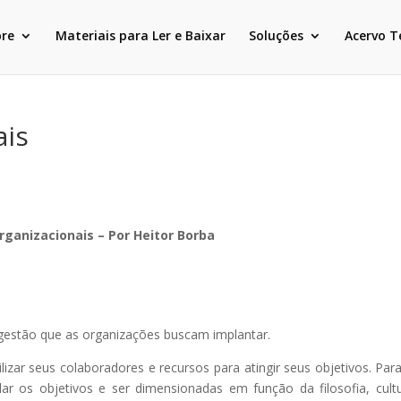
bre
Materiais para Ler e Baixar
Soluções
Acervo T
ais
organizacionais – Por Heitor Borba
e gestão que as organizações buscam implantar.
zar seus colaboradores e recursos para atingir seus objetivos. Par
ar os objetivos e ser dimensionadas em função da filosofia, cult