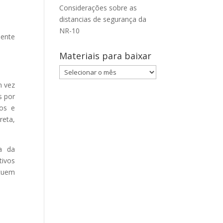
Considerações sobre as
distancias de segurança da
NR-10
mente
Materiais para baixar
Materiais
para
m vez
baixar
s por
cos e
reta,
a da
tivos
ituem