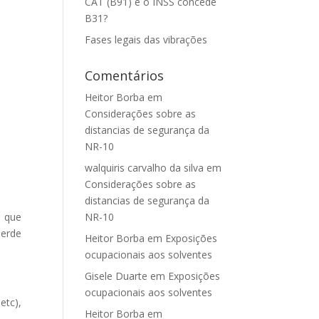
CAT (B91) e o INSS concede
B31?
Fases legais das vibrações
Comentários
Heitor Borba
em
Considerações sobre as
distancias de segurança da
NR-10
walquiris carvalho da silva
em
Considerações sobre as
distancias de segurança da
a que
NR-10
perde
Heitor Borba
em
Exposições
ocupacionais aos solventes
Gisele Duarte
em
Exposições
ocupacionais aos solventes
etc),
Heitor Borba
em