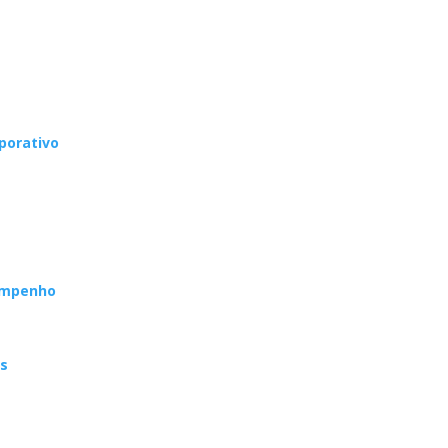
porativo
sempenho
os