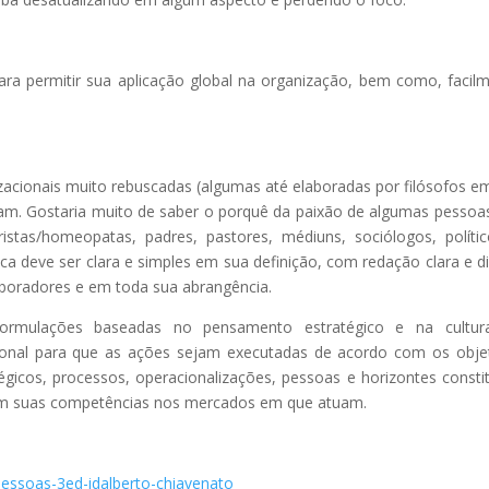
 para permitir sua aplicação global na organização, bem como, facil
zacionais muito rebuscadas (algumas até elaboradas por filósofos e
onam. Gostaria muito de saber o porquê da paixão de algumas pessoa
istas/homeopatas, padres, pastores, médiuns, sociólogos, políti
ca deve ser clara e simples em sua definição, com redação clara e di
boradores e em toda sua abrangência.
o formulações baseadas no pensamento estratégico e na cultur
ional para que as ações sejam executadas de acordo com os obje
égicos, processos, operacionalizações, pessoas e horizontes const
em suas competências nos mercados em que atuam.
pessoas-3ed-idalberto-chiavenato