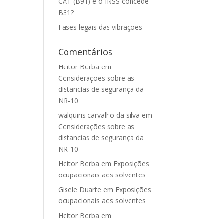
CAT (B91) e o INSS concede
B31?
Fases legais das vibrações
Comentários
Heitor Borba
em
Considerações sobre as
distancias de segurança da
NR-10
walquiris carvalho da silva
em
Considerações sobre as
distancias de segurança da
NR-10
Heitor Borba
em
Exposições
ocupacionais aos solventes
Gisele Duarte
em
Exposições
ocupacionais aos solventes
Heitor Borba
em