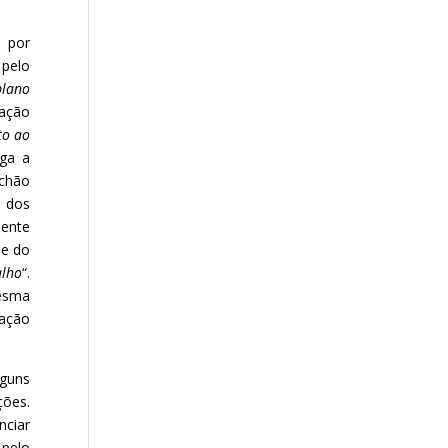
 por
 pelo
plano
tação
to ao
ega a
“chão
o dos
mente
me do
alho
“.
mesma
ação
lguns
ções.
nciar
 pelo