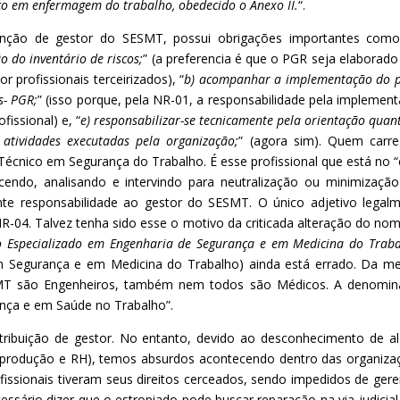
ico em enfermagem do trabalho, obedecido o Anexo II.
“.
nção de gestor do SESMT, possui obrigações importantes como
o do inventário de riscos;
” (a preferencia é que o PGR seja elaborado
 profissionais terceirizados), “
b) acompanhar a implementação do 
s- PGR;
” (isso porque, pela NR-01, a responsabilidade pela implemen
issional) e, “
e) responsabilizar-se tecnicamente pela orientação quan
atividades executadas pela organização;
” (agora sim). Quem carr
 Técnico em Segurança do Trabalho. É esse profissional que está no 
ecendo, analisando e intervindo para neutralização ou minimizaçã
nte responsabilidade ao gestor do SESMT. O único adjetivo legal
 NR-04. Talvez tenha sido esse o motivo da criticada alteração do no
o Especializado em Engenharia de Segurança e em Medicina do Trab
em Segurança e em Medicina do Trabalho) ainda está errado. Da 
MT são Engenheiros, também nem todos são Médicos. A denomin
urança e em Saúde no Trabalho”.
tribuição de gestor. No entanto, devido ao desconhecimento de a
, produção e RH), temos absurdos acontecendo dentro das organiza
fissionais tiveram seus direitos cerceados, sendo impedidos de gere
sário dizer que o estropiado pode buscar reparação na via judicial