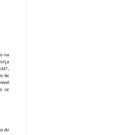
do na
força
ESMT,
is de
nível
mo se
ça do