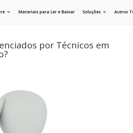
bre
Materiais para Ler e Baixar
Soluções
Acervo T
enciados por Técnicos em
o?