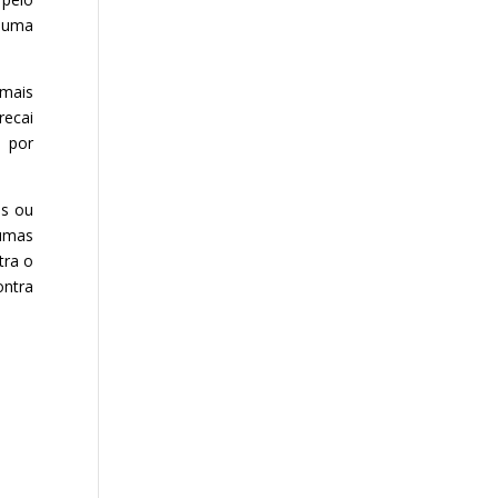
e uma
 mais
recai
i por
es ou
umas
tra o
ontra