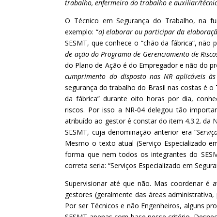
trabalho, enfermeiro do trabalho e auxiliar/técn
O Técnico em Segurança do Trabalho, na fu
exemplo: “
a) elaborar ou participar da elaboraçã
SESMT, que conhece o “chão da fábrica”, não por
de ação do Programa de Gerenciamento de Risco
do Plano de Ação é do Empregador e não do prof
cumprimento do disposto nas NR aplicáveis às 
segurança do trabalho do Brasil nas costas é o
da fábrica” durante oito horas por dia, conh
riscos. Por isso a NR-04 delegou tão importa
atribuído ao gestor é constar do item 4.3.2. da
SESMT, cuja denominação anterior era “
Serviç
Mesmo o texto atual (Serviço Especializado 
forma que nem todos os integrantes do SES
correta seria: “Serviços Especializado em Seg
Supervisionar até que não. Mas coordenar é a
gestores (geralmente das áreas administrativa
Por ser Técnicos e não Engenheiros, alguns pro
SESMT apenas com base nesse critério. Desneces