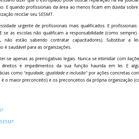
. E quando profissionais da área ao menos ficam em dúvida sobr
nização reciclar seu SESMT.
dade urgente de profissionais mais qualificados. E profissionais
. E se as escolas não qualificam a responsabilidade (como sempre) 
 não estão sabendo contratar capacitadores). Substituir a le
o é saudável para as organizações.
ter-se apenas as prerrogativas legais. Nunca se intimidar com ilaçõ
ireitos e impedimentos da sua função haurida em lei. E alg
lácias como “
equidade, igualdade e inclusão
” por ações concretas con
 é o maior preconceito) e os preconceitos da própria organização (c
R?
o SESMT