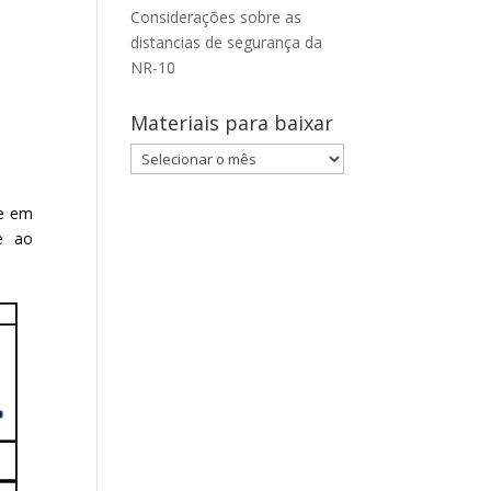
Considerações sobre as
distancias de segurança da
NR-10
Materiais para baixar
Materiais
para
baixar
 e em
e ao