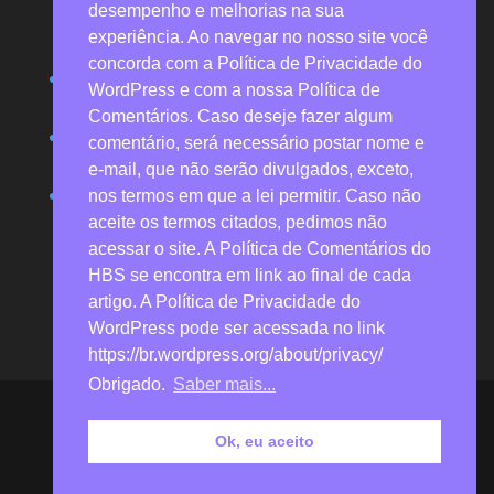
desempenho e melhorias na sua
funerário na pandemia revela desvalorização e
experiência. Ao navegar no nosso site você
invisibilidade
concorda com a Política de Privacidade do
Resenhas possibilitam valoração crítica de obras de
WordPress e com a nossa Política de
referência
Comentários. Caso deseje fazer algum
Economia solidária promove saúde mental e justiça
comentário, será necessário postar nome e
social por meio de rede agroecológica
e-mail, que não serão divulgados, exceto,
Obra com análise de 30 anos de acidentes traz
nos termos em que a lei permitir. Caso não
novas perspectivas para a segurança industrial
aceite os termos citados, pedimos não
acessar o site. A Política de Comentários do
HBS se encontra em link ao final de cada
artigo. A Política de Privacidade do
WordPress pode ser acessada no link
https://br.wordpress.org/about/privacy/
Obrigado.
Saber mais...
Heitor Borba Soluções 2026 © Todos os direitos
reservados (verificadas as exceções para reprodução
Ok, eu aceito
de materiais de divulgação técnico-científicos
previstas no site).