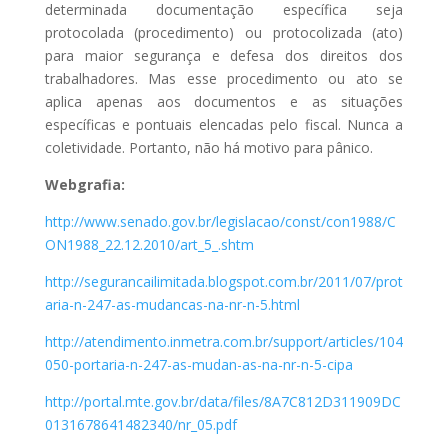
determinada documentação específica seja
protocolada (procedimento) ou protocolizada (ato)
para maior segurança e defesa dos direitos dos
trabalhadores. Mas esse procedimento ou ato se
aplica apenas aos documentos e as situações
específicas e pontuais elencadas pelo fiscal. Nunca a
coletividade. Portanto, não há motivo para pânico.
Webgrafia:
http://www.senado.gov.br/legislacao/const/con1988/C
ON1988_22.12.2010/art_5_.shtm
http://segurancailimitada.blogspot.com.br/2011/07/prot
aria-n-247-as-mudancas-na-nr-n-5.html
http://atendimento.inmetra.com.br/support/articles/104
050-portaria-n-247-as-mudan-as-na-nr-n-5-cipa
http://portal.mte.gov.br/data/files/8A7C812D311909DC
0131678641482340/nr_05.pdf