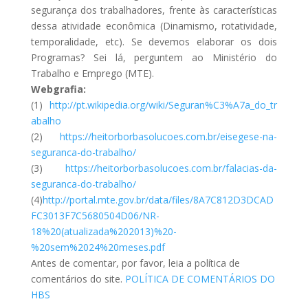
segurança dos trabalhadores, frente às características
dessa atividade econômica (Dinamismo, rotatividade,
temporalidade, etc). Se devemos elaborar os dois
Programas? Sei lá, perguntem ao Ministério do
Trabalho e Emprego (MTE).
Webgrafia:
(1)
http://pt.wikipedia.org/wiki/Seguran%C3%A7a_do_tr
abalho
(2)
https://heitorborbasolucoes.com.br/eisegese-na-
seguranca-do-trabalho/
(3)
https://heitorborbasolucoes.com.br/falacias-da-
seguranca-do-trabalho/
(4)
http://portal.mte.gov.br/data/files/8A7C812D3DCAD
FC3013F7C5680504D06/NR-
18%20(atualizada%202013)%20-
%20sem%2024%20meses.pdf
Antes de comentar, por favor, leia a política de
comentários do site.
POLÍTICA DE COMENTÁRIOS DO
HBS