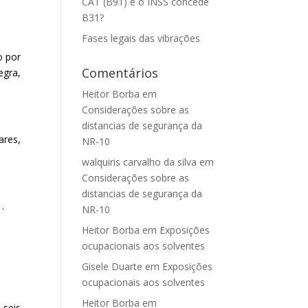
CAT (B91) e o INSS concede
B31?
Fases legais das vibrações
o por
Comentários
egra,
Heitor Borba
em
Considerações sobre as
distancias de segurança da
ares,
NR-10
walquiris carvalho da silva
em
Considerações sobre as
distancias de segurança da
.
NR-10
Heitor Borba
em
Exposições
ocupacionais aos solventes
Gisele Duarte
em
Exposições
ocupacionais aos solventes
Heitor Borba
em
 seis