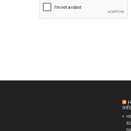
H
Inf
H
B
D