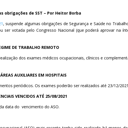
s obrigações de SST – Por Heitor Borba
21
, suspende algumas obrigações de Segurança e Saúde no Trabalh
u ser votada pelo Congresso Nacional (que poderá aprovar na ínt
EGIME DE TRABALHO REMOTO
realização dos exames médicos ocupacionais, clínicos e complement
ÁREAS AUXILIARES EM HOSPITAIS
mentos periódicos. Os exames poderão ser realizados até 23/12/2021
CIAIS VENCIDOS ATÉ 25/08/2021
 da data do vencimento do ASO.
cupacional (ASO) mais recente tenha sido realizado há menos de