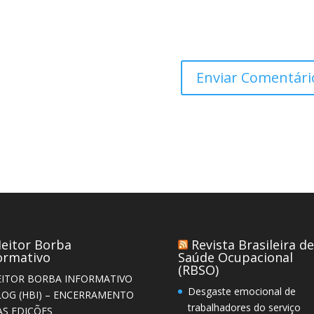
eitor Borba
Revista Brasileira de
ormativo
Saúde Ocupacional
(RBSO)
EITOR BORBA INFORMATIVO
Desgaste emocional de
LOG (HBI) – ENCERRAMENTO
trabalhadores do serviço
AS EDIÇÕES