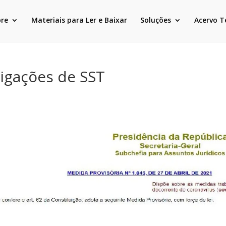
bre
Materiais para Ler e Baixar
Soluções
Acervo T
igações de SST