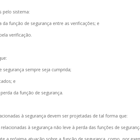
s pelo sistema:
a da função de segurança entre as verificações; e
ela verificação.
que:
de segurança sempre seja cumprida;
tados; e
 perda da função de segurança.
cionadas à segurança devem ser projetadas de tal forma que:
 relacionadas à segurança não leve à perda das funções de seguranç
rante a próxima atuação sobre a função de segurança, como, por exe