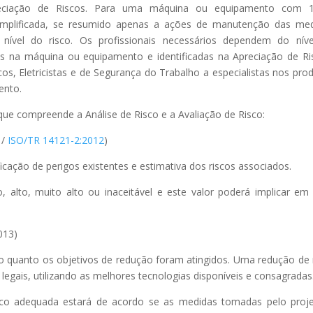
reciação de Riscos. Para uma máquina ou equipamento com 
simplificada, se resumido apenas a ações de manutenção das me
 nível do risco. Os profissionais necessários dependem do nív
s na máquina ou equipamento e identificadas na Apreciação de Ri
os, Eletricistas e de Segurança do Trabalho a especialistas nos pro
ento.
ue compreende a Análise de Risco e a Avaliação de Risco:
/
ISO/TR 14121-2:2012
)
ficação de perigos existentes e estimativa dos riscos associados.
o, alto, muito alto ou inaceitável e este valor poderá implicar e
013)
do quanto os objetivos de redução foram atingidos. Uma redução de 
egais, utilizando as melhores tecnologias disponíveis e consagradas
o adequada estará de acordo se as medidas tomadas pelo proje