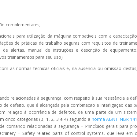
ção complementares;
cionais para utilização da máquina compatíveis com a capacitaçã
ações de práticas de trabalho seguras com requisitos de treinam
ivos de alertas, manual de instruções e descrição de equipament
vos treinamentos para seu uso).
com as normas técnicas oficiais e, na ausência ou omissão destas
ndo relacionadas à segurança, com respeito à sua resistência a def
de defeito, que é alcançada pela combinação e interligação das p
om relação à ocorrência de defeitos, de uma parte de um siste
m cinco categorias (B, 1, 2, 3 e 4) segundo a
norma
ABNT NBR 14
e comando relacionadas à segurança – Princípios gerais para pro
chinery – Safety related parts of control systems, que leva em 