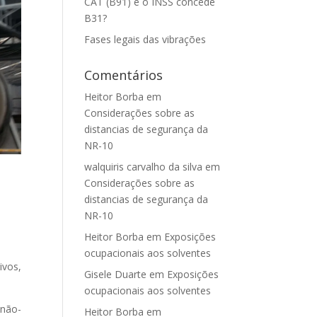
CAT (B91) e o INSS concede
B31?
Fases legais das vibrações
Comentários
Heitor Borba
em
Considerações sobre as
distancias de segurança da
NR-10
walquiris carvalho da silva
em
Considerações sobre as
distancias de segurança da
NR-10
Heitor Borba
em
Exposições
ocupacionais aos solventes
ivos,
Gisele Duarte
em
Exposições
ocupacionais aos solventes
 não-
Heitor Borba
em