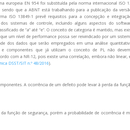
orma europeia EN 954 foi substituída pela norma internacional ISO 
, sendo que a ABNT está trabalhando para a publicação da vers
ma ISO 13849-1 prevê requisitos para a concepção e integraç
os sistemas de controle, incluindo alguns aspectos do softwa
assificado de “a” até “e”. O conceito de categoria é mantido, mas ex
a que um nível de performance possa ser reivindicado por um siste
dade dos dados que serão empregados em uma análise quantitati
s e componentes que já utilizam o conceito de PL não devem
ordo com a NR-12, pois existe uma correlação, embora não linear, 
nica DSST/SIT n.º 48/2016
).
componentes. A ocorrência de um defeito pode levar à perda da funç
a da função de segurança, porém a probabilidade de ocorrência é 