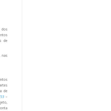
o dos
entos
os de
, nas
eitos
artes
ma de
153
–
jeto,
conta