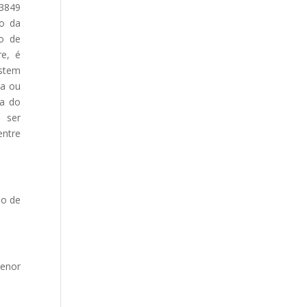
13849
ão da
ão de
re, é
istem
ma ou
va do
 ser
entre
ão de
menor