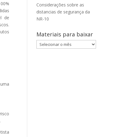
100%
Considerações sobre as
didas
distancias de segurança da
el de
NR-10
scos.
dutos
Materiais para baixar
Materiais
para
baixar
m uma
risco
.
tista