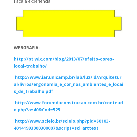
Faça a experiência.
WEBGRAFIA:
http://pt.wix.com/blog/2013/07/efeito-cores-
local-trabalho/
http://www.iar.unicamp.br/lab/luz/ld/Arquitetur
al/livros/ergonomia_e_cor_nos_ambientes_e_locai
s_de_trabalho.pdf
http://www.forumdaconstrucao.com.br/conteud
o.php?a=40&Cod=525
http://www.scielo.br/scielo.php?pid=S0103-
40141993000300007&script=sci_arttext