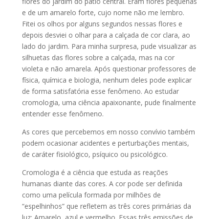
flores do jardim do pátio central. Eram flores pequenas
e de um amarelo forte, cujo nome não me lembro.
Fitei os olhos por alguns segundos nessas flores e
depois desviei o olhar para a calçada de cor clara, ao
lado do jardim. Para minha surpresa, pude visualizar as
silhuetas das flores sobre a calçada, mas na cor
violeta e não amarela. Após questionar professores de
física, química e biologia, nenhum deles pode explicar
de forma satisfatória esse fenômeno. Ao estudar
cromologia, uma ciência apaixonante, pude finalmente
entender esse fenômeno.
As cores que percebemos em nosso convívio também
podem ocasionar acidentes e perturbações mentais,
de caráter fisiológico, psíquico ou psicológico.
Cromologia é a ciência que estuda as reações
humanas diante das cores. A cor pode ser definida
como uma película formada por milhões de
“espelhinhos” que refletem as três cores primárias da
luz: Amarelo, azul e vermelho. Essas três emissões de