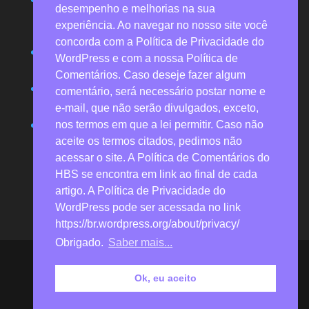
desempenho e melhorias na sua
funerário na pandemia revela desvalorização e
experiência. Ao navegar no nosso site você
invisibilidade
concorda com a Política de Privacidade do
Resenhas possibilitam valoração crítica de obras de
WordPress e com a nossa Política de
referência
Comentários. Caso deseje fazer algum
Economia solidária promove saúde mental e justiça
comentário, será necessário postar nome e
social por meio de rede agroecológica
e-mail, que não serão divulgados, exceto,
Obra com análise de 30 anos de acidentes traz
nos termos em que a lei permitir. Caso não
novas perspectivas para a segurança industrial
aceite os termos citados, pedimos não
acessar o site. A Política de Comentários do
HBS se encontra em link ao final de cada
artigo. A Política de Privacidade do
WordPress pode ser acessada no link
https://br.wordpress.org/about/privacy/
Obrigado.
Saber mais...
Heitor Borba Soluções 2026 © Todos os direitos
reservados (verificadas as exceções para reprodução
Ok, eu aceito
de materiais de divulgação técnico-científicos
previstas no site).