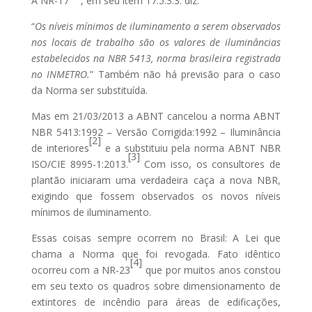
A NR-17
, em seu item 17.5.3.3. diz:
“
Os níveis mínimos de iluminamento a serem observados
nos locais de trabalho são os valores de iluminâncias
estabelecidos na NBR 5413, norma brasileira registrada
no INMETRO.
” Também não há previsão para o caso
da Norma ser substituída.
Mas em 21/03/2013 a ABNT cancelou a norma ABNT
NBR 5413:1992 – Versão Corrigida:1992 – Iluminância
[2]
de interiores
e a substituiu pela norma ABNT NBR
[3]
ISO/CIE 8995-1:2013.
Com isso, os consultores de
plantão iniciaram uma verdadeira caça a nova NBR,
exigindo que fossem observados os novos níveis
mínimos de iluminamento.
Essas coisas sempre ocorrem no Brasil: A Lei que
chama a Norma que foi revogada. Fato idêntico
[4]
ocorreu com a NR-23
que por muitos anos constou
em seu texto os quadros sobre dimensionamento de
extintores de incêndio para áreas de edificações,