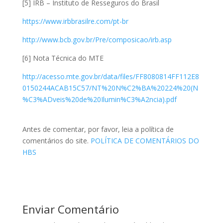
[5] IRB – Instituto de Resseguros do Brasil
https://www.irbbrasilre.com/pt-br
http://www.bcb.gov.br/Pre/composicao/irb.asp
[6] Nota Técnica do MTE
http://acesso.mte.gov.br/data/files/FF8080814FF112E8
0150244ACAB15C57/NT%20N%C2%BA%20224%20(N
%C3%ADveis%20de%20Ilumin%C3%A2ncia).pdf
Antes de comentar, por favor, leia a política de
comentários do site.
POLÍTICA DE COMENTÁRIOS DO
HBS
Enviar Comentário